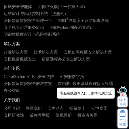
恒脑安全智能体
明御防火墙(下一代防火墙)
运维审计与风险控制系统（堡垒机）
®
安恒数盾数据安全管理平台
明御
终端安全及防病毒系统
安全托管运营服务MSS
明御Web应用防火墙WAF
明御数据库审计与风险控制系统
解决方案
行业解决方案
技术解决方案
安恒信息数据安全解决方案
安恒数盾数据安全
密盾远程办公安全解决方案
热门专题
ClawdSecbot-AI Bot安全防护
AI安服数字员工
安恒数盾数据安全解决方案
数由器- 数据基础设施接入终端
办公智盾
客服在线咨询入口，期待与您交流
线上
关于我们
咨询
公司介绍
联系我们
安恒动态
招贤纳士
安恒党委
安恒研究院
反舞弊举报
隐私保护
投资者关系
产品
试用