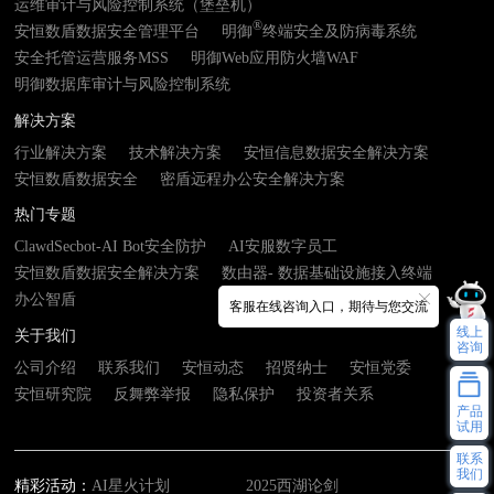
运维审计与风险控制系统（堡垒机）
®
安恒数盾数据安全管理平台
明御
终端安全及防病毒系统
安全托管运营服务MSS
明御Web应用防火墙WAF
明御数据库审计与风险控制系统
解决方案
行业解决方案
技术解决方案
安恒信息数据安全解决方案
安恒数盾数据安全
密盾远程办公安全解决方案
热门专题
ClawdSecbot-AI Bot安全防护
AI安服数字员工
安恒数盾数据安全解决方案
数由器- 数据基础设施接入终端
办公智盾
客服在线咨询入口，期待与您交流
线上
关于我们
咨询
公司介绍
联系我们
安恒动态
招贤纳士
安恒党委
安恒研究院
反舞弊举报
隐私保护
投资者关系
产品
试用
联系
我们
精彩活动：
AI星火计划
2025西湖论剑