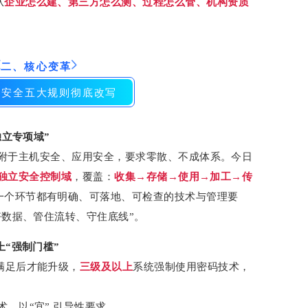
从
企业怎么建、第三方怎么测、过程怎么管、机构资质
二、核心变革
据安全五大规则彻底改写
独立专项域”
安全依附于主机安全、应用安全，要求零散、不成体系。今日
独立安全控制域
，覆盖：
收集→存储→使用→加工→传
一个环节都有明确、可落地、可检查的技术与管理要
好数据、管住流转、守住底线”。
上“强制门槛”
满足后才能升级，
三级及以上
系统强制使用密码技术，
，以“宜” 引导性要求。