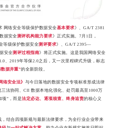
全技术 网络安全等级保护数据安全
基本要求
》、GA/T 2381
护数据安全
测评机构能力要求
》正式实施。7月1日，
络安全等级保护数据安全
测评要求
》、GA/T 2395—
数据安全
测评过程指南
》将正式实施。这是我国网络安全
1.0、2019年等保2.0之后，又一次里程碑式升级，标志
与数据并重”
的全新阶段。
网络安全法》
与今日落地的数据安全专项标准形成法律
三法协同、CII 数据本地化强化、处罚最高至1000万
加项”，而是
法定必达、逐项核查、终身追责
的核心义
践，结合四项新规与最新法律要求，为全行业企业带来
路径
与
一站式解决方案
，助力企业在新规实施首日即站