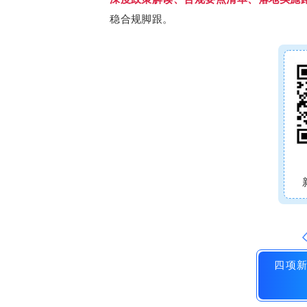
稳合规脚跟。
四项