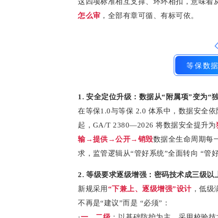
这四项标准相互支撑、环环相扣，意味着
怎么审
，全部有章可循、有标可依。
等保数
1. 安全定位升级：数据从“附属项”变为“
在等保1.0与等保 2.0 体系中，数据
起，GA/T 2380—2026 将数据安全提升为
输→提供→公开→销毁
数据全生命周期每
求，监管逻辑从“管好系统”全面转向 “管
2. 等级要求逐级增强：密码技术成三级以
新规采用
“下兼上、逐级增强”设计
，低级
不再是“建议”而是 “必须”：
·
一、二级
：以基础防护为主，采用校验技术