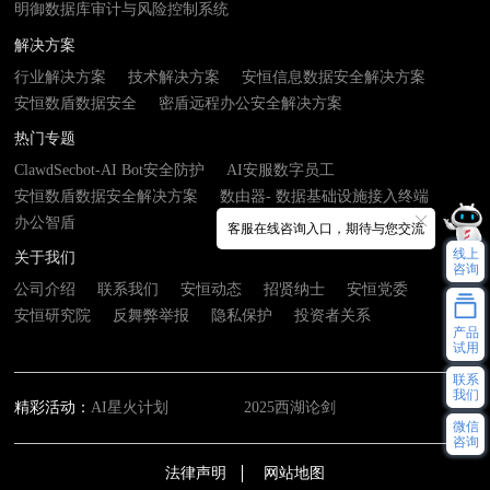
明御数据库审计与风险控制系统
解决方案
行业解决方案
技术解决方案
安恒信息数据安全解决方案
安恒数盾数据安全
密盾远程办公安全解决方案
热门专题
ClawdSecbot-AI Bot安全防护
AI安服数字员工
安恒数盾数据安全解决方案
数由器- 数据基础设施接入终端
办公智盾
客服在线咨询入口，期待与您交流
线上
关于我们
咨询
公司介绍
联系我们
安恒动态
招贤纳士
安恒党委
安恒研究院
反舞弊举报
隐私保护
投资者关系
产品
试用
联系
我们
精彩活动：
AI星火计划
2025西湖论剑
微信
咨询
法律声明
网站地图