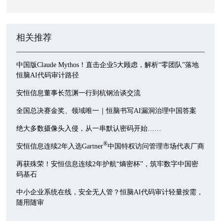
相关推荐
中国版Claude Mythos！直击企业5大顾虑，解析“零团队”落地
恒脑AI代码审计路径
安恒信息董事长范渊一行到杭钢洽谈交流
全国总决赛金奖、领域唯一｜恒脑书写AI漏洞治理中国答案
绝大多数摄像头入侵，从一串默认密码开始……
®
安恒信息连续2年入选Gartner
中国特权访问管理市场代表厂商
再获殊荣！安恒信息连续2年护航“熵密杯”，筑牢数字中国密
码基石
中小企业系统在线，安全无人管？恒脑AI代码审计轻量按需，
随用随审