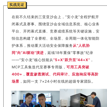
实战见证
在前不久结束的三亚亚沙会上，“安小龙”全程护航开
闭幕式及赛事。围绕亚沙会全域信息系统、核心业务
平台、开闭幕式直播、竞赛成绩系统等关键设施，安
恒信息构建了全赛程、全场景、全周期一体化智能防
护体系，推动重大活动安全保障服务
从“人机协
同”向“AI驱动”演进
，延续18年重保“零事故”纪录
——“安小龙”核心技能从
“5+X”跃升至“44+X”
，
MCP工具集迭代至赛事专用版，
可用工具突破
400+
，
覆盖渗透测试、代码审计、应急响应等高阶
场景
，如同一支 7×24小时在线的超级专家团队。