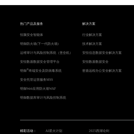
热门产品及服务
解决方案
恒脑安全智能体
行业解决方案
明御防火墙(下一代防火墙)
技术解决方案
运维审计与风险控制系统（堡垒机）
安恒信息数据安全解决方案
安恒数盾数据安全管理平台
安恒数盾数据安全
®
明御
终端安全及防病毒系统
密盾远程办公安全解决方案
安全托管运营服务MSS
明御Web应用防火墙WAF
明御数据库审计与风险控制系统
精彩活动：
AI星火计划
2025西湖论剑