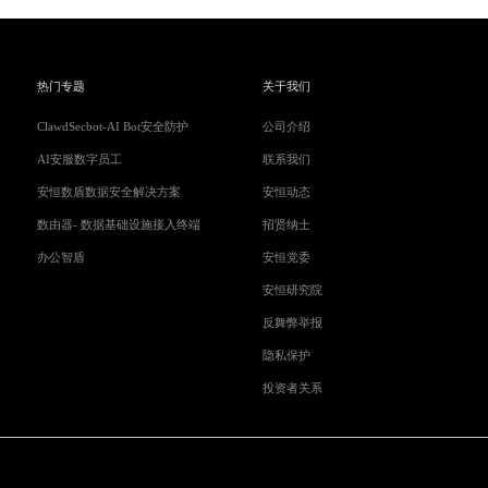
热门专题
关于我们
ClawdSecbot-AI Bot安全防护
公司介绍
AI安服数字员工
联系我们
安恒数盾数据安全解决方案
安恒动态
数由器- 数据基础设施接入终端
招贤纳士
办公智盾
安恒党委
安恒研究院
反舞弊举报
隐私保护
投资者关系