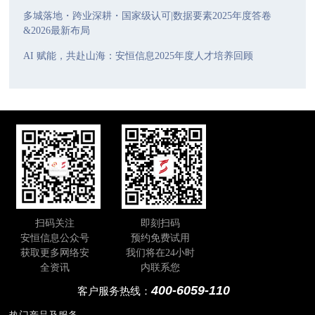
多城落地・跨业深耕・国家级认可|数据要素2025年度答卷
&2026最新布局
AI 赋能，共赴山海：安恒信息2025年度人才培养回顾
扫码关注
即刻扫码
安恒信息公众号
预约免费试用
获取更多网络安
我们将在24小时
全资讯
内联系您
400-6059-110
客户服务热线：