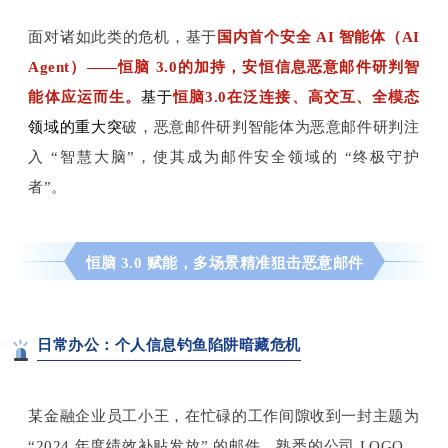
面对诸如此类的危机，
基于
国内首个安全 AI 智能体（AI
Agent）——恒脑 3.0
的加持，安恒信息恶意邮件研判智
能体应运而生。
基于
恒脑3.0在泛连接、高交互、全模态
领域的重大突
破，
恶意邮件研判智能体
为恶意邮件研判注
入 “智慧大脑”，使其成为邮件安全领域的 “终极
守护
者”。
恒脑 3.0 赋能，多场景精准狙击恶意邮件
日常办公：个人信息钓鱼陷阱暗藏危机
某金融企业员工小王，在忙碌的工作间隙收到一封主题为
“2024 年度绩效补贴发放” 的邮件，熟悉的公司 LOGO、