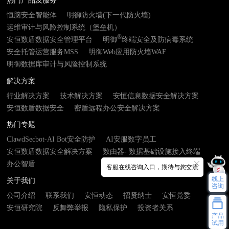
热门产品及服务
恒脑安全智能体
明御防火墙(下一代防火墙)
运维审计与风险控制系统（堡垒机）
®
安恒数盾数据安全管理平台
明御
终端安全及防病毒系统
安全托管运营服务MSS
明御Web应用防火墙WAF
明御数据库审计与风险控制系统
解决方案
行业解决方案
技术解决方案
安恒信息数据安全解决方案
安恒数盾数据安全
密盾远程办公安全解决方案
热门专题
ClawdSecbot-AI Bot安全防护
AI安服数字员工
安恒数盾数据安全解决方案
数由器- 数据基础设施接入终端
办公智盾
客服在线咨询入口，期待与您交流
线上
关于我们
咨询
公司介绍
联系我们
安恒动态
招贤纳士
安恒党委
安恒研究院
反舞弊举报
隐私保护
投资者关系
产品
试用