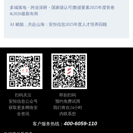
多城落地・跨业深耕・国家级认可|数据要素2025年度答卷
&2026最新布局
AI 赋能，共赴山海：安恒信息2025年度人才培养回顾
扫码关注
即刻扫码
安恒信息公众号
预约免费试用
获取更多网络安
我们将在24小时
全资讯
内联系您
400-6059-110
客户服务热线：