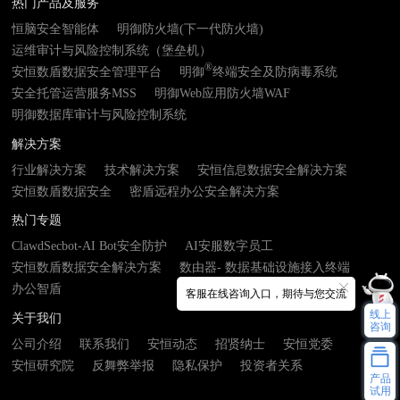
热门产品及服务
恒脑安全智能体
明御防火墙(下一代防火墙)
运维审计与风险控制系统（堡垒机）
®
安恒数盾数据安全管理平台
明御
终端安全及防病毒系统
安全托管运营服务MSS
明御Web应用防火墙WAF
明御数据库审计与风险控制系统
解决方案
行业解决方案
技术解决方案
安恒信息数据安全解决方案
安恒数盾数据安全
密盾远程办公安全解决方案
热门专题
ClawdSecbot-AI Bot安全防护
AI安服数字员工
安恒数盾数据安全解决方案
数由器- 数据基础设施接入终端
办公智盾
客服在线咨询入口，期待与您交流
线上
关于我们
咨询
公司介绍
联系我们
安恒动态
招贤纳士
安恒党委
安恒研究院
反舞弊举报
隐私保护
投资者关系
产品
试用