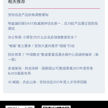
相关推荐
安恒信息产品价格调整通知
明鉴漏扫获DAST权威测评综合第一，仅10款产品通过首阶段
测试
办公智盾·小课堂|为什么企业必须做数据安全？
“银狐”卷土重来！安恒大厦内展开“猎狐”行动
招生简章丨“中国数谷”数据要素流通合规中心高级研修班（第
一期）
多城落地・跨业深耕・国家级认可|数据要素2025年度答卷
&2026最新布局
AI 赋能，共赴山海：安恒信息2025年度人才培养回顾