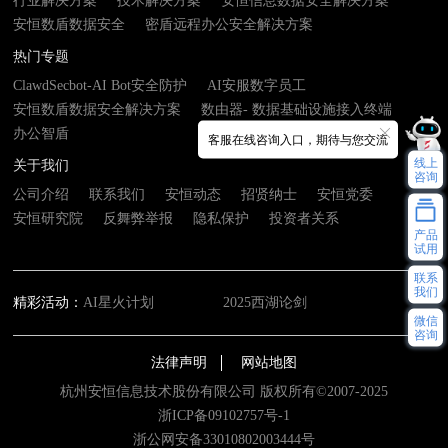
行业解决方案
技术解决方案
安恒信息数据安全解决方案
安恒数盾数据安全
密盾远程办公安全解决方案
热门专题
ClawdSecbot-AI Bot安全防护
AI安服数字员工
安恒数盾数据安全解决方案
数由器- 数据基础设施接入终端
办公智盾
客服在线咨询入口，期待与您交流
线上
关于我们
咨询
公司介绍
联系我们
安恒动态
招贤纳士
安恒党委
安恒研究院
反舞弊举报
隐私保护
投资者关系
产品
试用
联系
我们
精彩活动：
AI星火计划
2025西湖论剑
微信
咨询
法律声明
网站地图
杭州安恒信息技术股份有限公司 版权所有©2007-2025
浙ICP备09102757号-1
浙公网安备33010802003444号