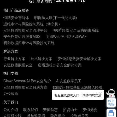
400-6059-110
客户服务热线：
热门产品及服务
恒脑安全智能体
明御防火墙(下一代防火墙)
运维审计与风险控制系统（堡垒机）
®
安恒数盾数据安全管理平台
明御
终端安全及防病毒系统
安全托管运营服务MSS
明御Web应用防火墙WAF
明御数据库审计与风险控制系统
解决方案
行业解决方案
技术解决方案
安恒信息数据安全解决方案
安恒数盾数据安全
密盾远程办公安全解决方案
热门专题
ClawdSecbot-AI Bot安全防护
AI安服数字员工
安恒数盾数据安全解决方案
数由器- 数据基础设施接入终端
办公智盾
客服在线咨询入口，期待与您交流
线上
关于我们
咨询
公司介绍
联系我们
安恒动态
招贤纳士
安恒党委
安恒研究院
反舞弊举报
隐私保护
投资者关系