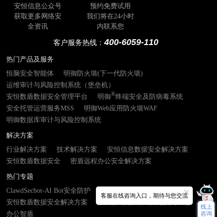
安恒信息公众号
预约免费试用
获取更多网络安
我们将在24小时
全资讯
内联系您
400-6059-110
客户服务热线：
热门产品及服务
恒脑安全智能体
明御防火墙(下一代防火墙)
运维审计与风险控制系统（堡垒机）
®
安恒数盾数据安全管理平台
明御
终端安全及防病毒系统
安全托管运营服务MSS
明御Web应用防火墙WAF
明御数据库审计与风险控制系统
解决方案
行业解决方案
技术解决方案
安恒信息数据安全解决方案
安恒数盾数据安全
密盾远程办公安全解决方案
热门专题
ClawdSecbot-AI Bot安全防护
AI安服数字员工
客服在线咨询入口，期待与您交流
安恒数盾数据安全解决方案
数由器- 数据基础设施接入终端
线上
咨询
办公智盾