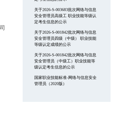
关于2026-S-003683批次网络与信息
安全管理员高级工 职业技能等级认
定考生信息的公示
司
关于2026-S-001842批次网络与信息
安全管理员四级（中级） 职业技能
等级认定成绩的公示
关于2026-S-001842批次网络与信息
安全管理员（中级工）职业技能等
级认定考生信息的公示
国家职业技能标准-网络与信息安全
管理员（2020版）