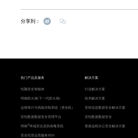
分享到：
热门产品及服务
解决方案
恒脑安全智能体
行业解决方案
明御防火墙(下一代防火墙)
技术解决方案
运维审计与风险控制系统（堡垒机）
安恒信息数据安全解决方案
安恒数盾数据安全管理平台
安恒数盾数据安全
®
明御
终端安全及防病毒系统
密盾远程办公安全解决方案
安全托管运营服务MSS