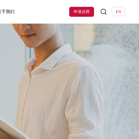
关于我们
申请试用
EN