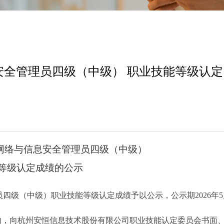
与信息安全管理员四级（中级） 职业技能等级认定
网络与信息安全管理员四级（中级）
等级认定成绩的公示
员四级（中级）职业技能等级认定成绩予以公示，公示期
2026
年
5
内，向杭州安恒信息技术股份有限公司职业技能认定委员会书面