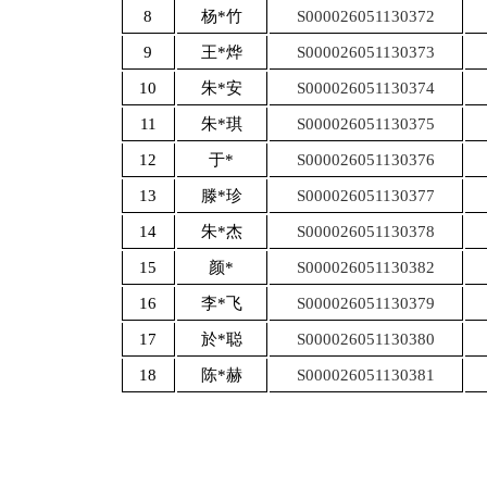
8
杨*竹
S000026051130372
9
王*烨
S000026051130373
10
朱*安
S000026051130374
11
朱*琪
S000026051130375
12
于*
S000026051130376
13
滕*珍
S000026051130377
14
朱*杰
S000026051130378
15
颜*
S000026051130382
16
李*飞
S000026051130379
17
於*聪
S000026051130380
18
陈*赫
S000026051130381