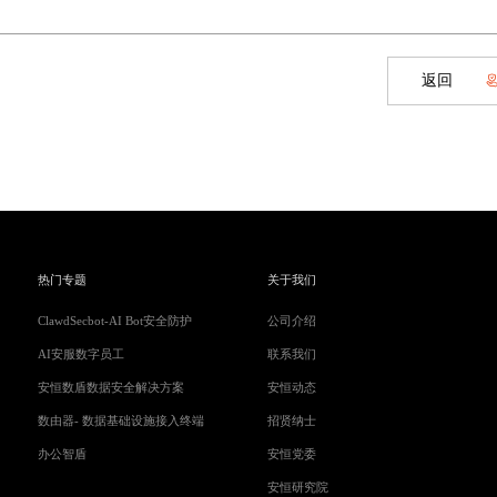
返回
热门专题
关于我们
ClawdSecbot-AI Bot安全防护
公司介绍
AI安服数字员工
联系我们
安恒数盾数据安全解决方案
安恒动态
数由器- 数据基础设施接入终端
招贤纳士
办公智盾
安恒党委
安恒研究院